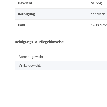
Gewicht
ca. 55g
Reinigung
händisch
EAN
42606926
Reinigungs- & Pflegehinweise
Produkteigenschaft
Wert
Versandgewicht:
Artikelgewicht: