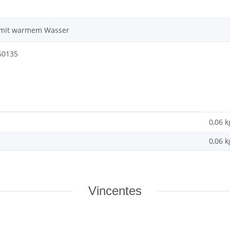
 mit warmem Wasser
60135
0,06 k
0,06
k
Vincentes