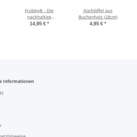
Frubby® - Die
Kochlöffel aus
nachhaltige
Buchenholz (28cm)
Fruchtfliegenfalle
14,95 €
*
4,95 €
*
he Informationen
tz
m
setzhinweise