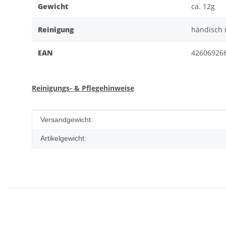
Gewicht
ca. 12g
Reinigung
händisch
EAN
42606926
Reinigungs- & Pflegehinweise
Produkteigenschaft
Wert
Versandgewicht:
Artikelgewicht: