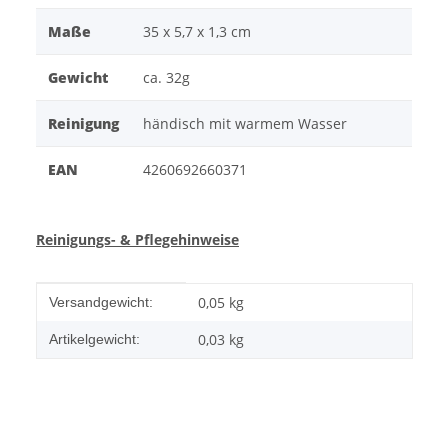
Maße
35 x 5,7 x 1,3 cm
Gewicht
ca. 32g
Reinigung
händisch mit warmem Wasser
EAN
4260692660371
Reinigungs- & Pflegehinweise
Produkteigenschaft
Wert
0,05 kg
Versandgewicht:
0,03
kg
Artikelgewicht: