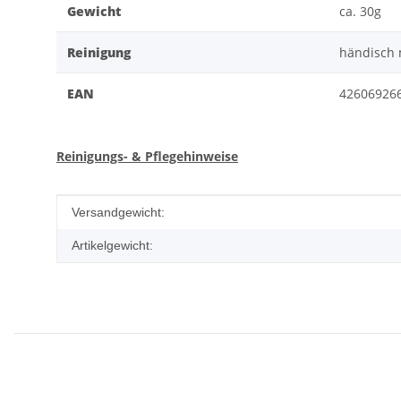
Gewicht
ca. 30g
Reinigung
händisch
EAN
42606926
Reinigungs- & Pflegehinweise
Produkteigenschaft
Wert
Versandgewicht:
Artikelgewicht: