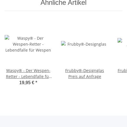
Ähnliche Artikel
Waspy® - Der Wespen-
Frubby®-Designglas
Frub
Retter - Lebendfalle für
Preis auf Anfrage
Wespen
19,95 €
*