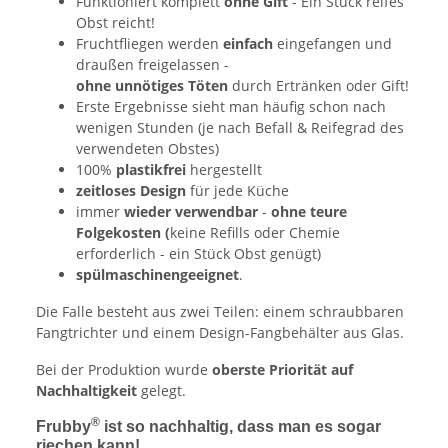
Funktioniert komplett
ohne Gift
- Ein Stück reifes
Obst reicht!
Fruchtfliegen werden
einfach
eingefangen und
draußen freigelassen -
ohne unnötiges Töten
durch Ertränken oder Gift!
Erste Ergebnisse sieht man häufig schon nach
wenigen Stunden (je nach Befall & Reifegrad des
verwendeten Obstes)
100%
plastikfrei
hergestellt
zeitloses Design
für jede Küche
immer
wieder verwendbar
-
ohne teure
Folgekosten (
keine Refills oder Chemie
erforderlich - ein Stück Obst genügt)
spülmaschinengeeignet
.
Die Falle besteht aus zwei Teilen: einem schraubbaren
Fangtrichter und einem Design-Fangbehälter aus Glas.
Bei der Produktion wurde
oberste Priorität auf
Nachhaltigkeit
gelegt.
®
Frubby
ist so nachhaltig, dass man es sogar
riechen kann!