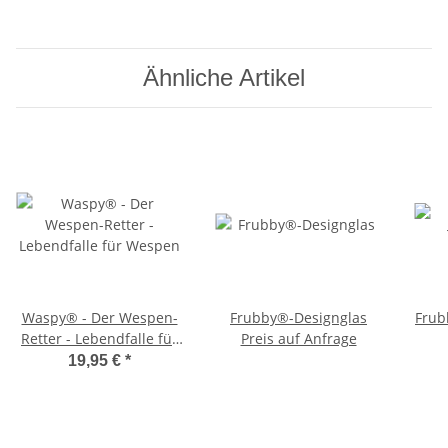
Ähnliche Artikel
Waspy® - Der Wespen-
Frubby®-Designglas
Frub
Retter - Lebendfalle für
Preis auf Anfrage
Wespen
19,95 €
*