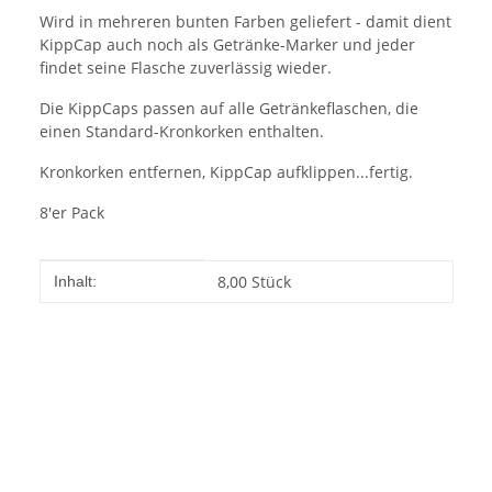
Wird in mehreren bunten Farben geliefert - damit dient
KippCap auch noch als Getränke-Marker und jeder
findet seine Flasche zuverlässig wieder.
Die KippCaps passen auf alle Getränkeflaschen, die
einen Standard-Kronkorken enthalten.
Kronkorken entfernen, KippCap aufklippen...fertig.
8'er Pack
Produkteigenschaft
Wert
8,00 Stück
Inhalt: