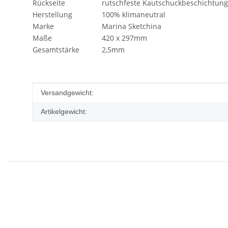
Rückseite
rutschfeste Kautschuckbeschichtung
Herstellung
100% klimaneutral
Marke
Marina Sketchina
Maße
420 x 297mm
Gesamtstärke
2,5mm
Produkteigenschaft
Wert
Versandgewicht:
Artikelgewicht: