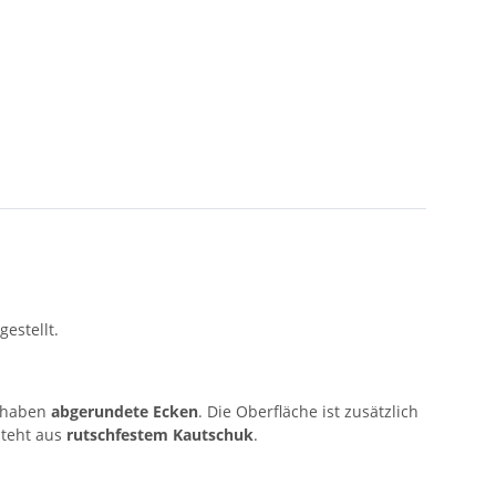
estellt.
d haben
abgerundete Ecken
. Die Oberfläche ist zusätzlich
steht aus
rutschfestem Kautschuk
.